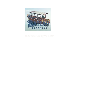
Coordonnées
aboat15800@gmail.com
07 88 80 75 86
ABoat15800
Hameau de Bouygues
15800 Jou/Monjou
Plan du site
Nos partenaires
Accueil