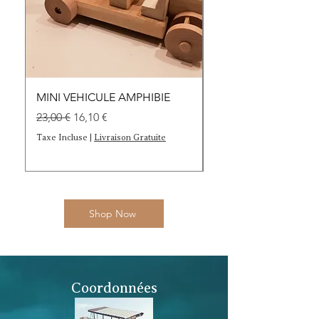
MINI VEHICULE AMPHIBIE
LOT DE 5 CAMIONS
Prix original
Prix promotionnel
Prix
23,00 €
16,10 €
40,00 €
Taxe Incluse
|
Livraison Gratuite
Taxe Incluse
Shop Now
Coordonnées